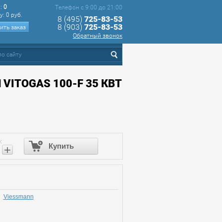
:
0
Телефон с 9:00 до 21:00
у:
0 руб.
8 (495)
725-83-53
8 (903)
725-83-53
ть заказ
Обратный звонок
ITOGAS 100-F 35 КВТ
:
Купить
+
Viessmann