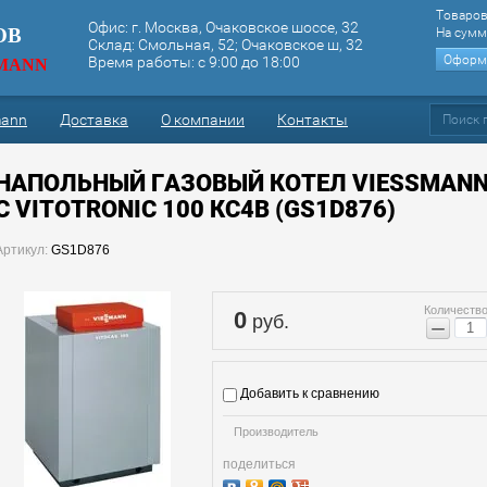
Товаров
Офис:
г. Москва, Очаковское шоссе, 32
ОВ
На сумм
Склад:
Смольная, 52; Очаковское ш, 32
Оформи
Время работы: с 9:00 до 18:00
SMANN
mann
Доставка
О компании
Контакты
НАПОЛЬНЫЙ ГАЗОВЫЙ КОТЕЛ VIESSMANN V
С VITOTRONIC 100 КС4В (GS1D876)
Артикул:
GS1D876
Количество
0
руб.
−
Добавить к сравнению
Производитель
поделиться