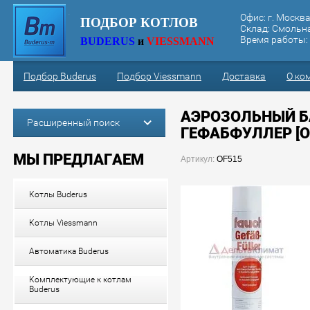
Офис:
г. Москва
ПОДБОР КОТЛОВ
Склад:
Смольная
Время работы: с
BUDERUS
и
VIESSMANN
Подбор Buderus
Подбор Viessmann
Доставка
О ко
АЭРОЗОЛЬНЫЙ БА
Расширенный поиск
ЕФАБФУЛЛЕР [OF
МЫ ПРЕДЛАГАЕМ
Артикул:
OF515
Котлы Buderus
Котлы Viessmann
Автоматика Buderus
Комплектующие к котлам
Buderus