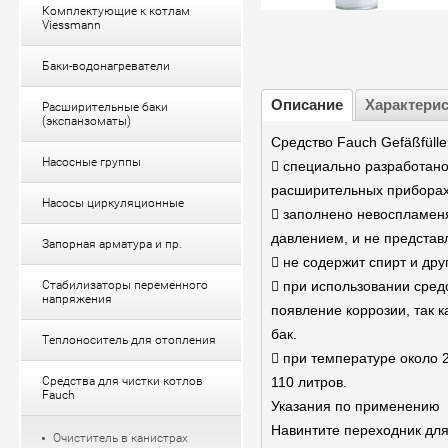
Комплектующие к котлам
Viessmann
Баки-водонагреватели
Описание
Характери
Расширительные баки
(экспанзоматы)
Средство Fauch Gefäßfülle
Насосные группы
 специально разработано
расширительных приборах
Насосы циркуляционные
 заполнено невоспламен
давлением, и не представ
Запорная арматура и пр.
 не содержит спирт и др
Стабилизаторы переменного
 при использовании средс
напряжения
появление коррозии, так к
бак.
Теплоноситель для отопления
 при температуре около 
Средства для чистки котлов
110 литров.
Fauch
Указания по применению
Навинтите переходник для
Очиститель в канистрах