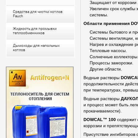
Защищает от коррозии 
Увеличен срок службы 
Средства для чистки котлов
системы.
Fauch
Области применения
D
O
Жидкость для промывки
Системы бытового и п
теплообменников
Системы вентиляции, к
Нагрев и охлаждение р
Дымоходы для напольных
котлов
Тепловые насосы.
Солнечные коллекторы
Процессы заморозки.
Другие области.
Водные растворы
D
OWCA
продолжительности действ
при температурах, превы
Водные растворы
ДАУКОЛ
и процесс может быть лег
прокачиваемости).
D
OWCAL™ 100
содержит 
коррозии и препятствующи
Присутствие ингибиторов 