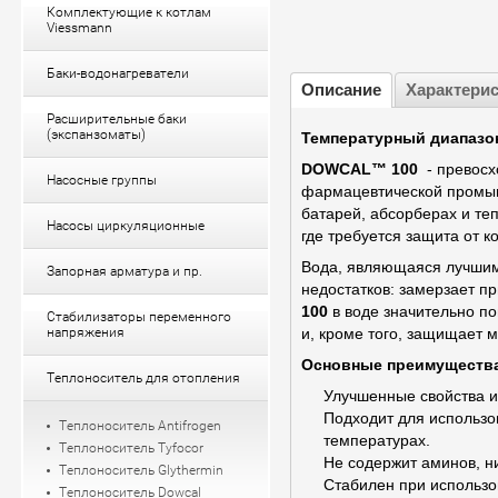
Комплектующие к котлам
Viessmann
Баки-водонагреватели
Описание
Характери
Расширительные баки
(экспанзоматы)
Температурный диапазо
DOWCAL™ 100
- превосх
Насосные группы
фармацевтической промыш
батарей, абсорберах и теп
Насосы циркуляционные
где требуется защита от к
Вода, являющаяся лучшим
Запорная арматура и пр.
недостатков: замерзает п
100
в воде значительно п
Стабилизаторы переменного
напряжения
и, кроме того, защищает м
Основные преимуществ
Теплоноситель для отопления
Улучшенные свойства и
Подходит для использо
Теплоноситель Antifrogen
температурах.
Теплоноситель Tyfocor
Не содержит аминов, н
Теплоноситель Glythermin
Стабилен при использо
Теплоноситель Dowcal