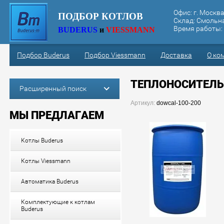
Офис:
г. Москва
ПОДБОР КОТЛОВ
Склад:
Смольная
Время работы: с
BUDERUS
и
VIESSMANN
Подбор Buderus
Подбор Viessmann
Доставка
О ко
ТЕПЛОНОСИТЕЛЬ 
Расширенный поиск
Артикул:
dowcal-100-200
МЫ ПРЕДЛАГАЕМ
Котлы Buderus
Котлы Viessmann
Автоматика Buderus
Комплектующие к котлам
Buderus